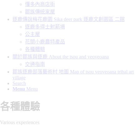
懂多內商店街
鄒族傳統家屋
逐鹿傳說梅花鹿園 Sika deer park 逐鹿文創園區 二館
逐鹿多得士射箭場
公主屋
花間小鹿農特產品
各種體驗
關於鄒族與逐鹿 About the tsou and veoveoana
交通指南
鄒族逐鹿部落藝術村 地圖 Map of tsou veoveoana tribal art
village
Search
Menu
Menu
各種體驗
Various experiences