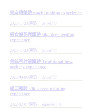
搗麻糬體驗 mochi making experience
2023-11-23
/
通過： dawei777
餵食梅花鹿體驗 sika deer feeding
experience
2023-11-23
/
通過： dawei777
傳統弓射箭體驗 Traditional bow
archery experience
2023-09-06
/
通過： dawei777
絹印體驗 silk screen printing
experience
2022-02-07
/
通過： supervisor01