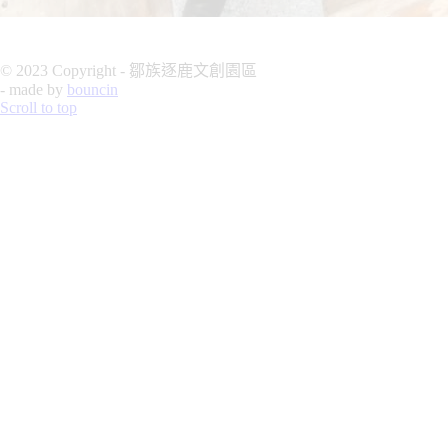
© 2023 Copyright - 鄒族逐鹿文創園區
- made by
bouncin
Scroll to top