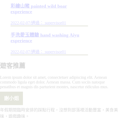
彩繪山豬 painted wild boar
experience
2022-02-07
/
通過： supervisor01
手洗愛玉體驗 hand washing Aiyu
experience
2022-02-07
/
通過： supervisor01
遊客推薦
Lorem ipsum dolor sit amet, consectetuer adipiscing elit. Aenean
commodo ligula eget dolor. Aenean massa. Cum sociis natoque
penatibus et magnis dis parturient montes, nascetur ridiculus mus.
謝小姐
年假期間臨時安排的踩點行程，沒想到部落裡活動豐富，美食美
味，遊戲趣味。