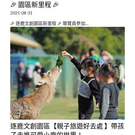
🎉 園區新里程 🎉
2025-08-31
🎉 逐鹿文創園區新里程 🎉 導覽員參加…
逐鹿文創園區【親子旅遊好去處 】帶孩
子走進可愛小鹿的世界！