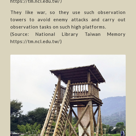
https://tm.ncl.edu.tw/）
They like war, so they use such observation
towers to avoid enemy attacks and carry out
observation tasks on such high platforms.
(Source: National Library Taiwan Memory
https://tm.ncl.edu.tw/)